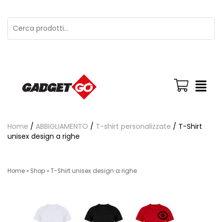
Home
/
ABBIGLIAMENTO
/
T-shirt personalizzate
/ T-Shirt
unisex design a righe
Home
»
Shop
»
T-Shirt unisex design a righe