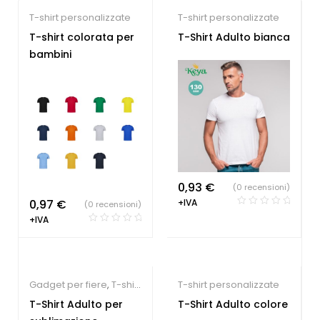
T-shirt personalizzate
T-shirt personalizzate
T-shirt colorata per
T-Shirt Adulto bianca
bambini
0,93
€
(0 recensioni)
0,97
€
+IVA
(0 recensioni)
+IVA
Gadget per fiere
,
T-shirt
T-shirt personalizzate
personalizzate
T-Shirt Adulto per
T-Shirt Adulto colore