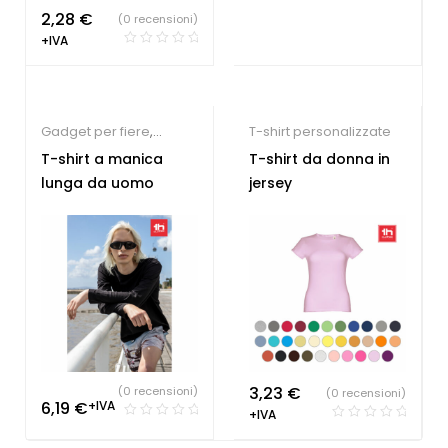
2,28
€
(0 recensioni)
+IVA
Gadget per fiere
,
T-shirt personalizzate
Società Sportive
,
T-shirt
T-shirt a manica
T-shirt da donna in
personalizzate
lunga da uomo
jersey
3,23
€
(0 recensioni)
(0 recensioni)
6,19
€
+IVA
+IVA