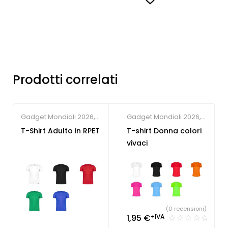
Prodotti correlati
Gadget Mondiali 2026
,
Gadget Mondiali 2026
,
T-shirt personalizzate
T-shirt personalizzate
T-Shirt Adulto in RPET
T-shirt Donna colori
vivaci
(0 recensioni)
1,95
€
+IVA