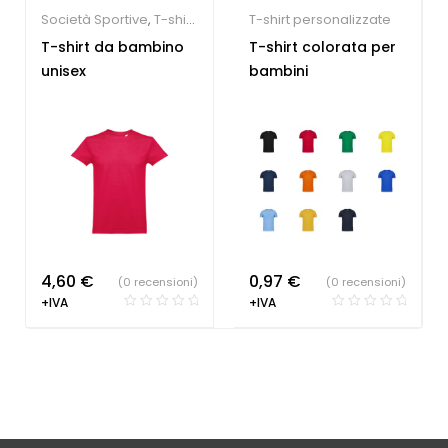
Società Sportive
,
T-shirt
T-shirt personalizzate
personalizzate
T-shirt da bambino
T-shirt colorata per
unisex
bambini
4,60
€
0,97
€
(0 recensioni)
(0 recensioni)
+IVA
+IVA