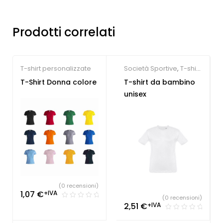
Prodotti correlati
T-shirt personalizzate
Società Sportive
,
T-shirt
personalizzate
T-Shirt Donna colore
T-shirt da bambino
unisex
(0 recensioni)
1,07
€
+IVA
(0 recensioni)
2,51
€
+IVA