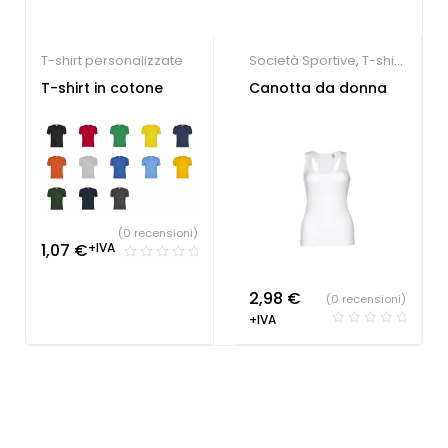
T-shirt personalizzate
Società Sportive
,
T-shirt
personalizzate
T-shirt in cotone
Canotta da donna
(0 recensioni)
1,07
€
+IVA
2,98
€
(0 recensioni)
+IVA