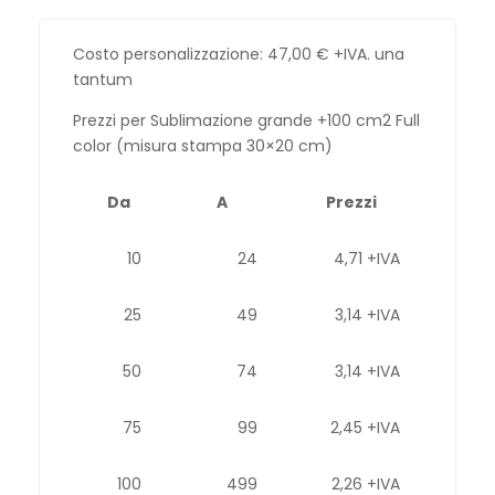
Costo personalizzazione:
47,00
€
+IVA. una
tantum
Prezzi per Sublimazione grande +100 cm2 Full
color (misura stampa 30×20 cm)
Da
A
Prezzi
10
24
4,71 +IVA
25
49
3,14 +IVA
50
74
3,14 +IVA
75
99
2,45 +IVA
100
499
2,26 +IVA