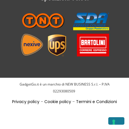
GadgetGo.it è un marchio di NEW BUSINESS S.r.l. – P.IVA
02293080509
Privacy policy
–
Cookie policy
–
Termini e Condizioni