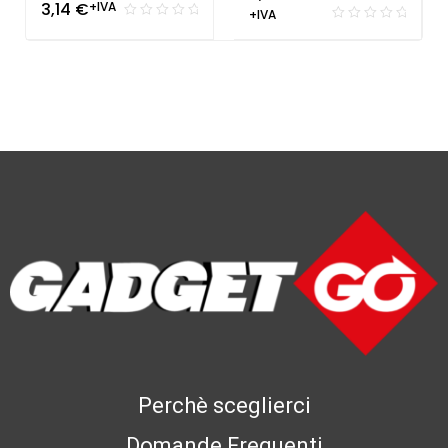
3,14
€
+IVA
+IVA
Perchè sceglierci
Domande Frequenti