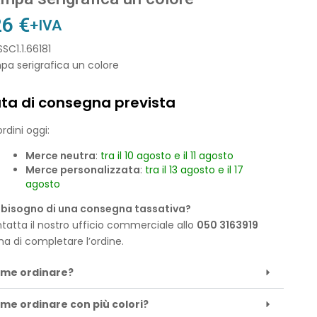
26
€
+IVA
SSC1.1.66181
pa serigrafica un colore
ta di consegna prevista
rdini oggi:
Merce neutra
:
tra il 10 agosto e il 11 agosto
Merce personalizzata
:
tra il 13 agosto e il 17
agosto
 bisogno di una consegna tassativa?
tatta il nostro ufficio commerciale allo
050 3163919
ma di completare l’ordine.
me ordinare?
me ordinare con più colori?