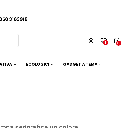
050 3163919
1
0
ATIVA
ECOLOGICI
GADGET A TEMA
mpa serigrafica un colore