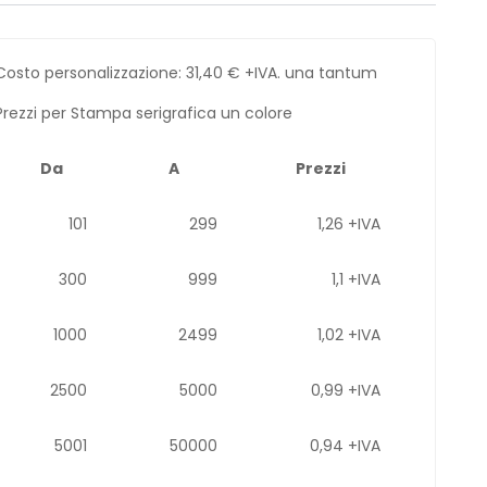
Costo personalizzazione:
31,40
€
+IVA. una tantum
Prezzi per Stampa serigrafica un colore
Da
A
Prezzi
101
299
1,26 +IVA
300
999
1,1 +IVA
1000
2499
1,02 +IVA
2500
5000
0,99 +IVA
5001
50000
0,94 +IVA