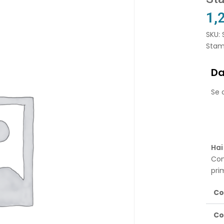
1,
SKU: 
Stam
Da
Se o
Hai
Con
pri
Co
Co