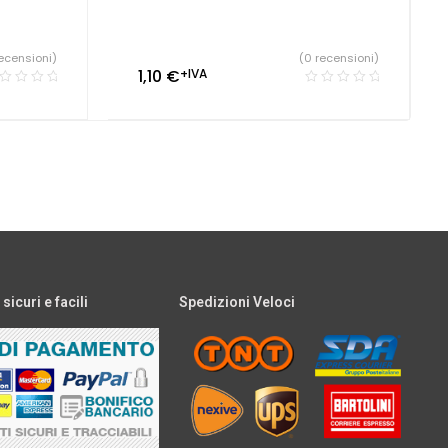
ecensioni)
(0 recensioni)
1,10
€
+IVA
icuri e facili
Spedizioni Veloci