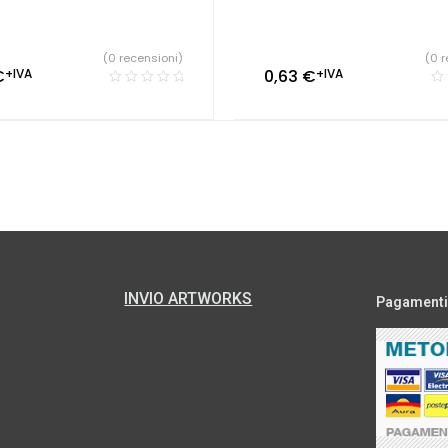
(0 recensioni)
(0 r
€
+IVA
0,63
€
+IVA
INVIO ARTWORKS
Pagamenti s