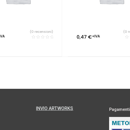
(0 recensioni)
(0 r
IVA
0,47
€
+IVA
INVIO ARTWORKS
Pagamenti s