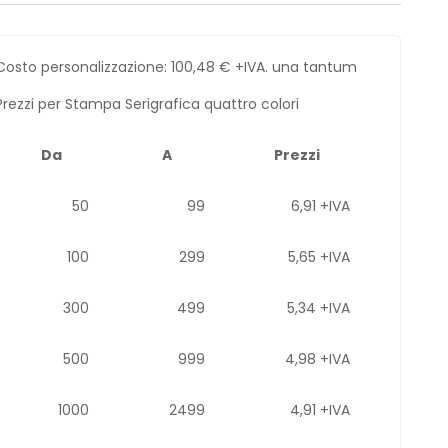
Costo personalizzazione:
100,48
€
+IVA. una tantum
Prezzi per Stampa Serigrafica quattro colori
Da
A
Prezzi
50
99
6,91 +IVA
100
299
5,65 +IVA
300
499
5,34 +IVA
500
999
4,98 +IVA
1000
2499
4,91 +IVA