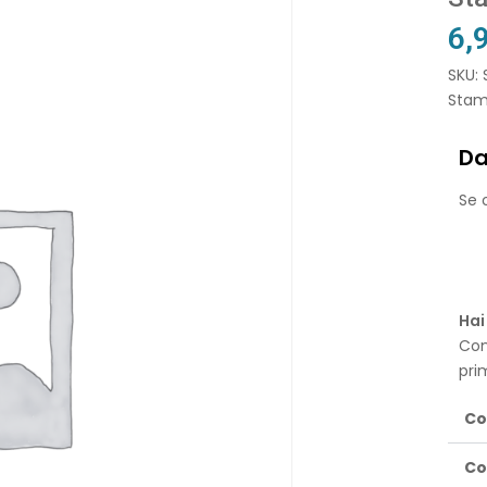
6,
SKU:
Stamp
Da
Se o
Hai
Con
pri
Co
Co