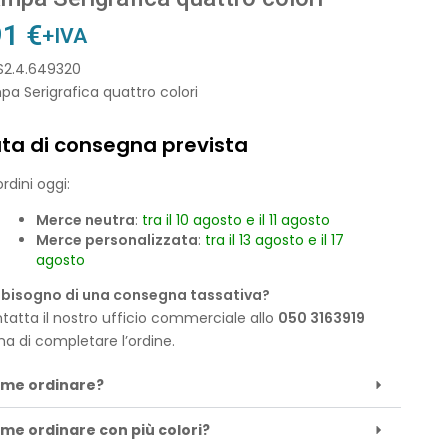
91
€
+IVA
 S2.4.649320
a Serigrafica quattro colori
ta di consegna prevista
rdini oggi:
Merce neutra
:
tra il 10 agosto e il 11 agosto
Merce personalizzata
:
tra il 13 agosto e il 17
agosto
 bisogno di una consegna tassativa?
tatta il nostro ufficio commerciale allo
050 3163919
ma di completare l’ordine.
me ordinare?
me ordinare con più colori?