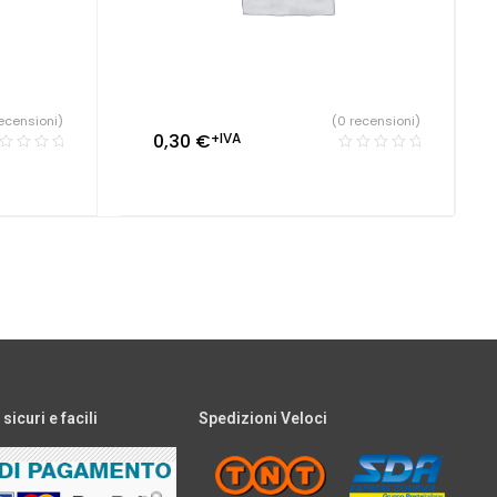
ecensioni)
(0 recensioni)
0,30
€
+IVA
icuri e facili
Spedizioni Veloci