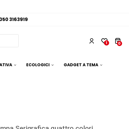
050 3163919
1
0
ATIVA
ECOLOGICI
GADGET A TEMA
mpa Serigrafica quattro colori