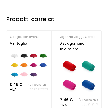
Prodotti correlati
Gadget per eventi
,
Agenzia viaggi
,
Centro
Parrucchieri
,
Gadget
estetico
,
Palestre &
Ventaglio
Asciugamano in
Estate
Fitness
microfibra
0,46
€
(0 recensioni)
+IVA
7,46
€
(0 recensioni)
+IVA