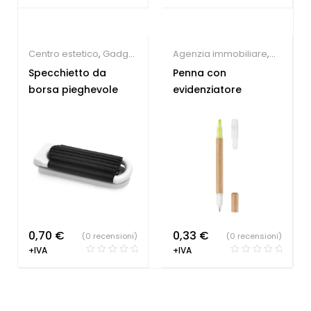
Centro estetico
,
Gadget
Agenzia immobiliare
,
Estate
,
Parrucchieri
Concessionari auto e
Specchietto da
Penna con
meccanici
,
Farmacie
,
borsa pieghevole
evidenziatore
Hotel
,
Parrucchieri
,
Società Sportive
,
Studio
dentistico
,
Penne
Personalizzate
0,70
€
0,33
€
(0 recensioni)
(0 recensioni)
+IVA
+IVA