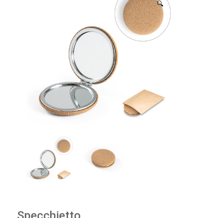
🔍
Specchietto