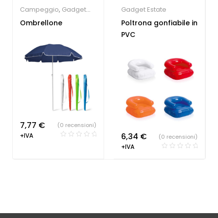
Campeggio
,
Gadget
Gadget Estate
Estate
,
Ombrello
Ombrellone
Poltrona gonfiabile in
Personalizzato
PVC
7,77
€
(0 recensioni)
6,34
€
+IVA
(0 recensioni)
+IVA