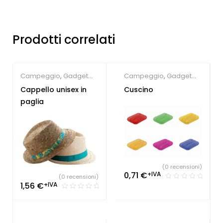
Prodotti correlati
Campeggio
,
Gadget
Campeggio
,
Gadget
Estate
Estate
Cappello unisex in
Cuscino
paglia
(0 recensioni)
0,71
€
+IVA
(0 recensioni)
1,56
€
+IVA