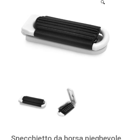
🔍
Specchietto da borsa pieghevole