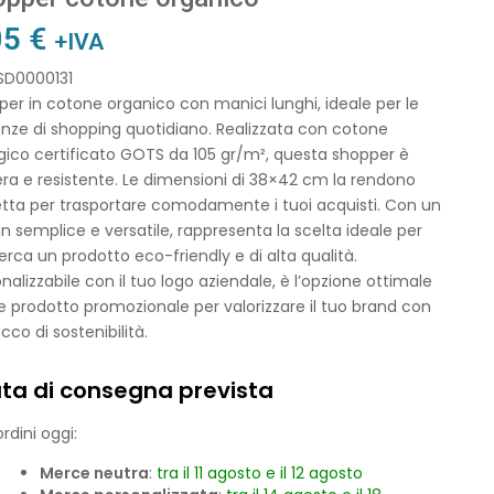
05
€
+IVA
 SD0000131
er in cotone organico con manici lunghi, ideale per le
nze di shopping quotidiano. Realizzata con cotone
gico certificato GOTS da 105 gr/m², questa shopper è
ra e resistente. Le dimensioni di 38×42 cm la rendono
etta per trasportare comodamente i tuoi acquisti. Con un
n semplice e versatile, rappresenta la scelta ideale per
erca un prodotto eco-friendly e di alta qualità.
nalizzabile con il tuo logo aziendale, è l’opzione ottimale
prodotto promozionale per valorizzare il tuo brand con
cco di sostenibilità.
ta di consegna prevista
rdini oggi:
Merce neutra
:
tra il 11 agosto e il 12 agosto