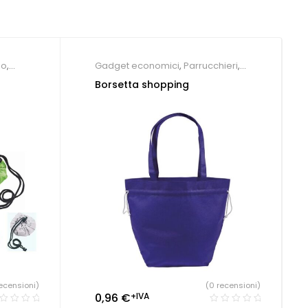
io
,
Gadget economici
,
Parrucchieri
,
Shopper personalizzate
Borsetta shopping
ecensioni)
(0 recensioni)
0,96
€
+IVA