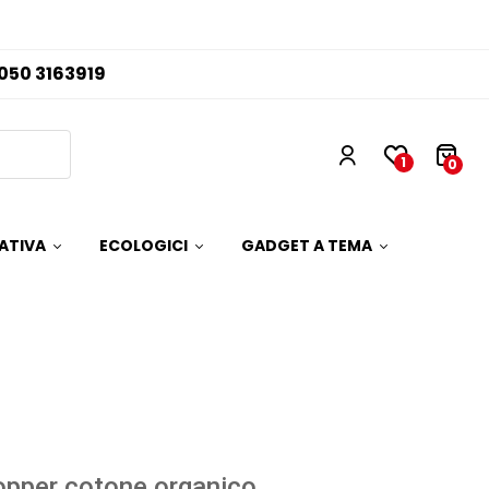
050 3163919
1
0
ATIVA
ECOLOGICI
GADGET A TEMA
pper cotone organico