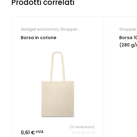
Prodotti correlati
Gadget economici
,
Shopper
Shopper 
personalizzate
Borsa in cotone
Borsa 1
(280 g/
(0 recensioni)
0,61
€
+IVA