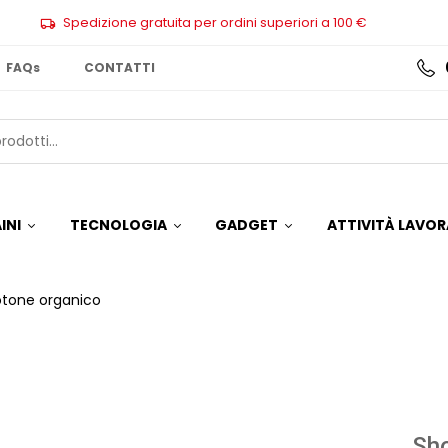
Spedizione gratuita per ordini superiori a 100 €
FAQs
CONTATTI
INI
TECNOLOGIA
GADGET
ATTIVITÀ LAVOR
otone organico
Sho