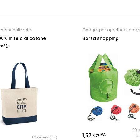
personalizzate
Gadget per apertura negoz
Gadget per eventi
,
Shopper
00% in tela di cotone
Borsa shopping
personalizzate
m²),
(0 r
1,57
€
+IVA
(0 recensioni)