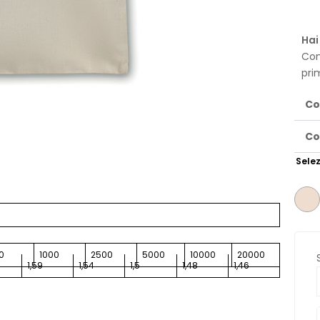
Hai
Con
pri
Co
Co
Selez
0
1000
2500
5000
10000
20000
1,59
1,54
1,5
1,48
1,46