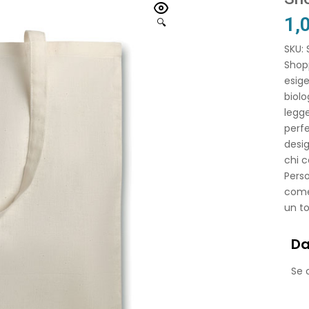
1,
🔍
SKU:
Shopp
esige
biolo
legge
perf
desig
chi c
Perso
come 
un to
Da
Se o