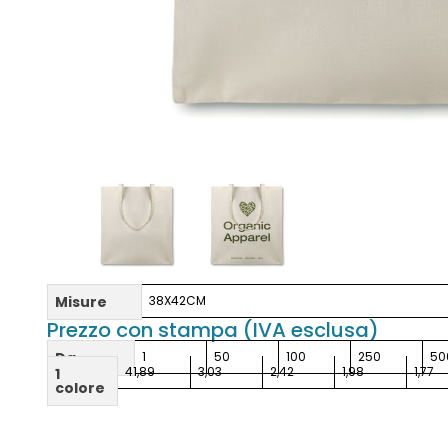
Misure
38X42CM
Prezzo con stampa (IVA esclusa)
Da
1
50
100
250
50
41,89
3,03
2,42
1,98
1,77
1
colore