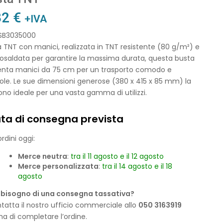
32
€
+IVA
 SB3035000
 TNT con manici, realizzata in TNT resistente (80 g/m²) e
osaldata per garantire la massima durata, questa busta
enta manici da 75 cm per un trasporto comodo e
ole. Le sue dimensioni generose (380 x 415 x 85 mm) la
no ideale per una vasta gamma di utilizzi.
ta di consegna prevista
rdini oggi:
Merce neutra
:
tra il 11 agosto e il 12 agosto
Merce personalizzata
:
tra il 14 agosto e il 18
agosto
 bisogno di una consegna tassativa?
tatta il nostro ufficio commerciale allo
050 3163919
ma di completare l’ordine.