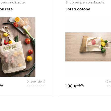
personalizzate
Shopper personalizzate
on rete
Borsa cotone
(0 recensioni)
(0 r
VA
1,38
€
+IVA