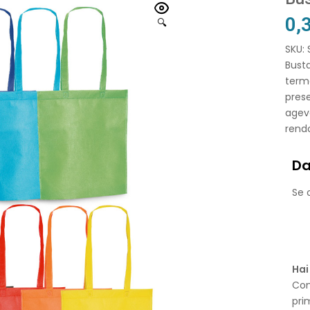
0,
🔍
SKU:
Busta
term
pres
agev
rendo
Da
Se o
Hai
Con
pri