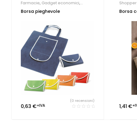
Farmacie
,
Gadget economici
,
Shopper 
Shopper personalizzate
Borsa pieghevole
Borsa c
(0 recensioni)
0,63
€
+IVA
1,41
€
+I