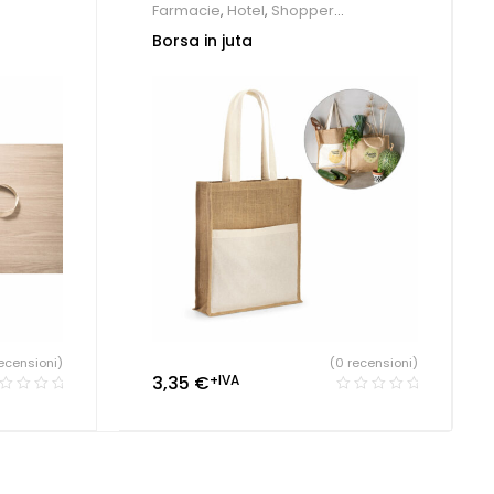
Farmacie
,
Hotel
,
Shopper
personalizzate
Borsa in juta
ecensioni)
(0 recensioni)
3,35
€
+IVA