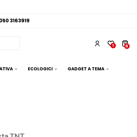
050 3163919
1
0
ATIVA
ECOLOGICI
GADGET A TEMA
sta TNT