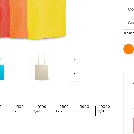
Co
Co
Selez
0
500
1000
2500
5000
10000
0,9
0,84
0,75
0,67
0,66