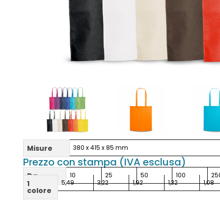
Misure
380 x 415 x 85 mm
Prezzo con stampa (IVA esclusa)
Da
10
25
50
100
25
5,49
3,22
1,92
1,32
1,08
1
colore