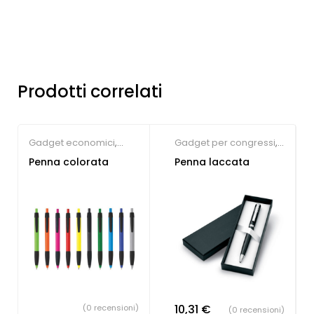
Prodotti correlati
Gadget economici
,
Gadget per congressi
,
Penne Personalizzate
Penne Personalizzate
Penna colorata
Penna laccata
10,31
€
(0 recensioni)
(0 recensioni)