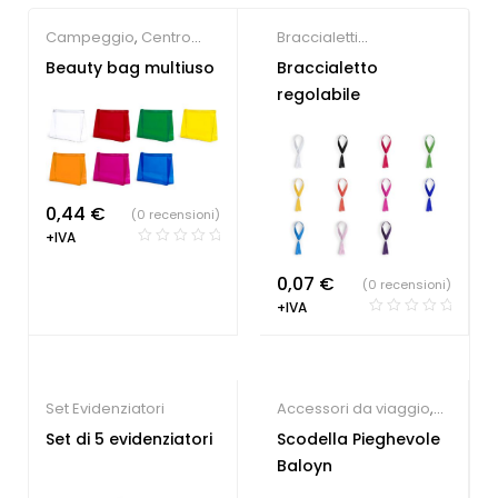
Campeggio
,
Centro
Braccialetti
estetico
,
Gadget per la
personalizzati
Beauty bag multiuso
Braccialetto
persona
,
Gadget Sport
regolabile
e Tempo Libero
0,44
€
(0 recensioni)
+IVA
0,07
€
(0 recensioni)
+IVA
Set Evidenziatori
Accessori da viaggio
,
Gadget per animali
Set di 5 evidenziatori
Scodella Pieghevole
Baloyn