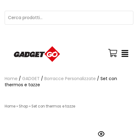
Home
/
GADGET
/
Borracce Personalizzate
/ Set con
thermos e tazze
Home
»
Shop
»
Set con thermos e tazze