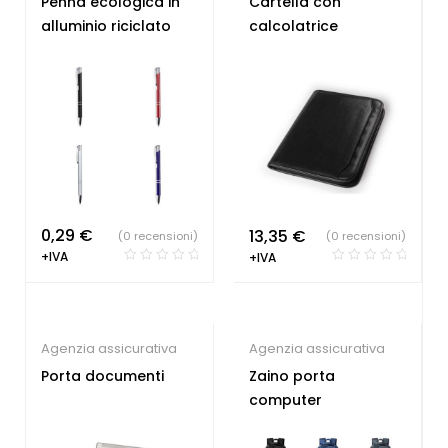
Penna ecologica in
Cartella con
ecologiche
,
Penne
Sindacati
,
Portablocchi
alluminio riciclato
calcolatrice
Personalizzate
0,29
€
13,35
€
(0 recensioni)
(0 recensioni)
+IVA
+IVA
Agenzia assicurativa
Agenzia assicurativa
Porta documenti
Zaino porta
computer