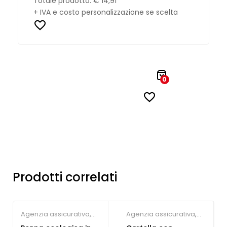
Totale prodotto:
€ 14,91
+ IVA e costo personalizzazione se scelta
0
Prodotti correlati
Agenzia assicurativa
,
Agenzia assicurativa
,
Penne e Matite
Gadget per congressi
,