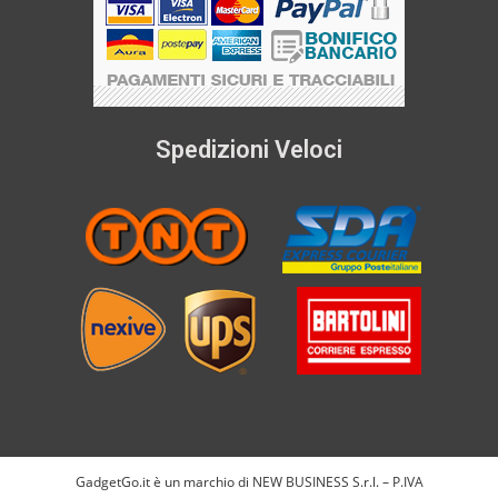
Spedizioni Veloci
GadgetGo.it è un marchio di NEW BUSINESS S.r.l. – P.IVA