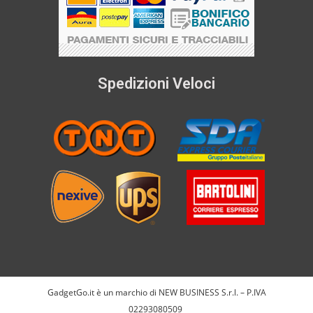
Spedizioni Veloci
GadgetGo.it è un marchio di NEW BUSINESS S.r.l. – P.IVA
02293080509