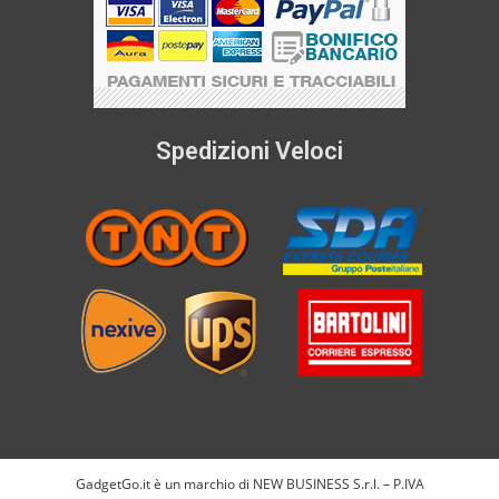
Spedizioni Veloci
GadgetGo.it è un marchio di NEW BUSINESS S.r.l. – P.IVA