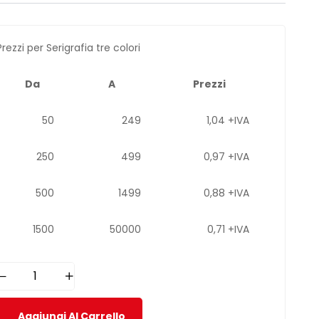
Prezzi per Serigrafia tre colori
Da
A
Prezzi
50
249
1,04 +IVA
250
499
0,97 +IVA
500
1499
0,88 +IVA
1500
50000
0,71 +IVA
Aggiungi Al Carrello