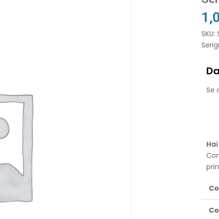
1,
SKU: 
Serig
Da
Se o
Hai
Con
pri
Co
Co