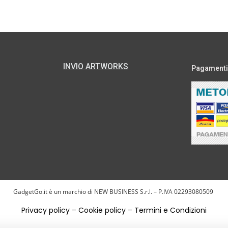
INVIO ARTWORKS
Pagamenti s
GadgetGo.it è un marchio di NEW BUSINESS S.r.l. – P.IVA 02293080509
Privacy policy
–
Cookie policy
–
Termini e Condizioni