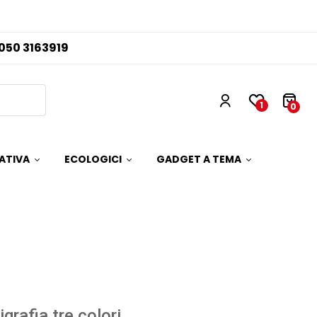
050 3163919
1
0
ATIVA
ECOLOGICI
GADGET A TEMA
igrafia tre colori