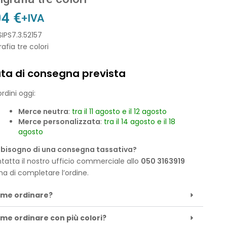
04
€
+IVA
SIPS7.3.52157
rafia tre colori
ta di consegna prevista
rdini oggi:
Merce neutra
:
tra il 11 agosto e il 12 agosto
Merce personalizzata
:
tra il 14 agosto e il 18
agosto
 bisogno di una consegna tassativa?
tatta il nostro ufficio commerciale allo
050 3163919
ma di completare l’ordine.
me ordinare?
me ordinare con più colori?