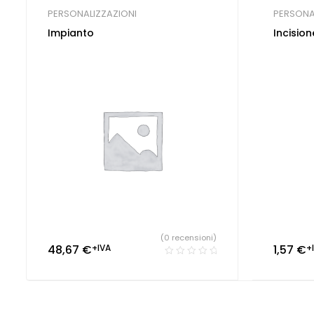
PERSONALIZZAZIONI
PERSONA
Impianto
Incision
(0 recensioni)
48,67
€
+IVA
1,57
€
+