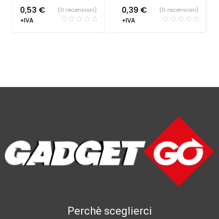
0,53
€
0,39
€
(0 recensioni)
(0 recensioni)
+IVA
+IVA
Perchè sceglierci