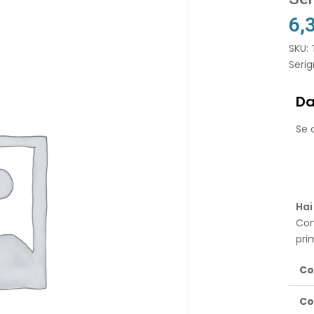
6,
SKU:
Serig
Da
Se o
Hai
Con
pri
Co
Co