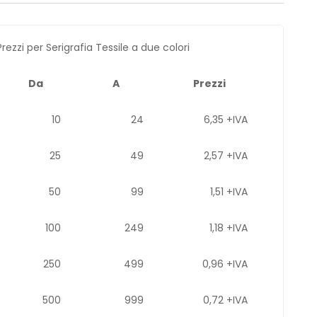
Prezzi per Serigrafia Tessile a due colori
Da
A
Prezzi
10
24
6,35 +IVA
25
49
2,57 +IVA
50
99
1,51 +IVA
100
249
1,18 +IVA
250
499
0,96 +IVA
500
999
0,72 +IVA