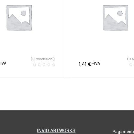
(0 recensioni)
(0 r
+IVA
1,41
€
+IVA
INVIO ARTWORKS
Pagamenti s