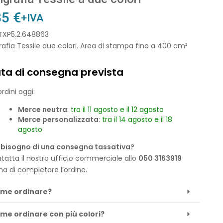
35
€
+IVA
 TXP5.2.648863
rafia Tessile due colori. Area di stampa fino a 400 cm²
ta di consegna prevista
rdini oggi:
Merce neutra
:
tra il 11 agosto e il 12 agosto
Merce personalizzata
:
tra il 14 agosto e il 18
agosto
 bisogno di una consegna tassativa?
tatta il nostro ufficio commerciale allo
050 3163919
ma di completare l’ordine.
me ordinare?
me ordinare con più colori?