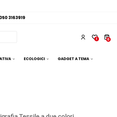
050 3163919
1
0
ATIVA
ECOLOGICI
GADGET A TEMA
igrafia Tessile a due colori