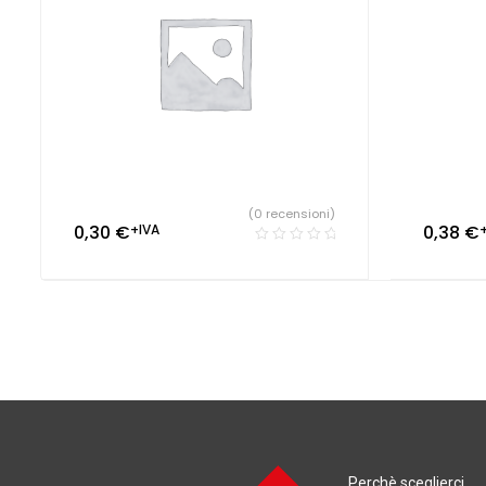
(0 recensioni)
0,30
€
+IVA
0,38
€
Perchè sceglierci