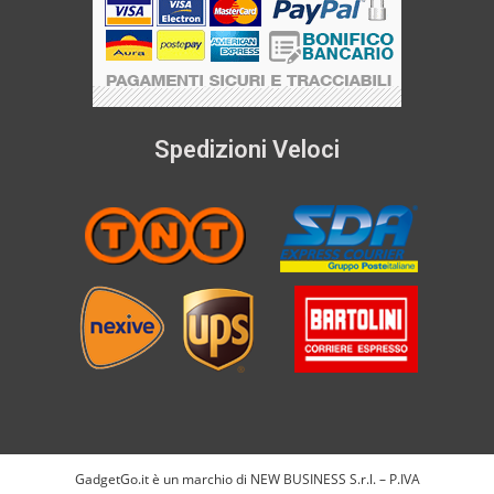
Spedizioni Veloci
GadgetGo.it è un marchio di NEW BUSINESS S.r.l. – P.IVA