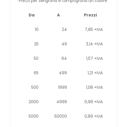
Prezzi per Serigrafia e tampografia un colore
Da
A
Prezzi
10
24
7,85 +IVA
25
49
3,14 +IVA
50
64
1,57 +IVA
65
499
1,21 +IVA
500
1999
1,08 +IVA
2000
4999
0,99 +IVA
5000
50000
0,89 +IVA