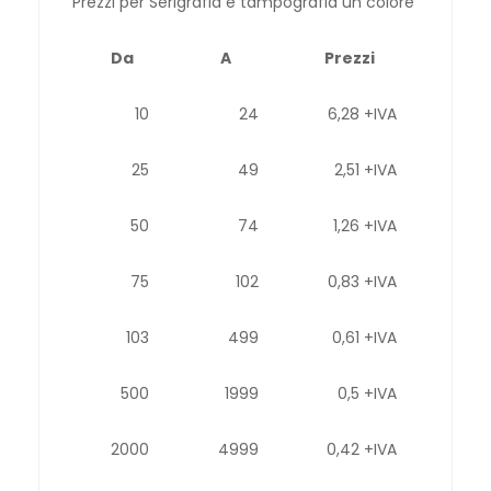
Prezzi per Serigrafia e tampografia un colore
Da
A
Prezzi
10
24
6,28 +IVA
25
49
2,51 +IVA
50
74
1,26 +IVA
75
102
0,83 +IVA
103
499
0,61 +IVA
500
1999
0,5 +IVA
2000
4999
0,42 +IVA