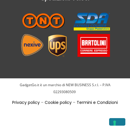
GadgetGo.it è un marchio di NEW BUSINESS S.r.l. – P.IVA
02293080509
Privacy policy
–
Cookie policy
–
Termini e Condizioni