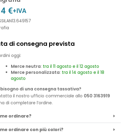
14
€
+IVA
SSILAN13.649157
rafia
ta di consegna prevista
rdini oggi:
Merce neutra
:
tra il 11 agosto e il 12 agosto
Merce personalizzata
:
tra il 14 agosto e il 18
agosto
 bisogno di una consegna tassativa?
tatta il nostro ufficio commerciale allo
050 3163919
ma di completare l’ordine.
me ordinare?
me ordinare con più colori?