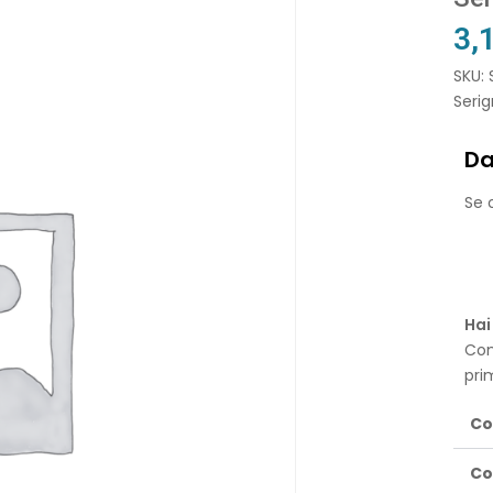
3,
SKU: 
Serig
Da
Se o
Hai
Con
pri
Co
Co