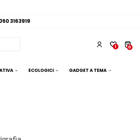
050 3163919
1
0
ATIVA
ECOLOGICI
GADGET A TEMA
igrafia