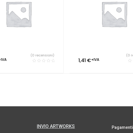
(0 recensioni)
(0 r
+IVA
1,41
€
+IVA
INVIO ARTWORKS
Pagamenti s