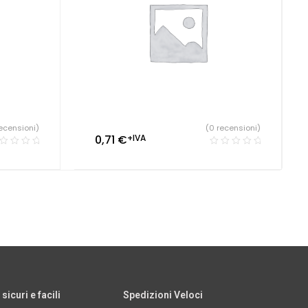
ecensioni)
(0 recensioni)
0,71
€
+IVA
icuri e facili
Spedizioni Veloci