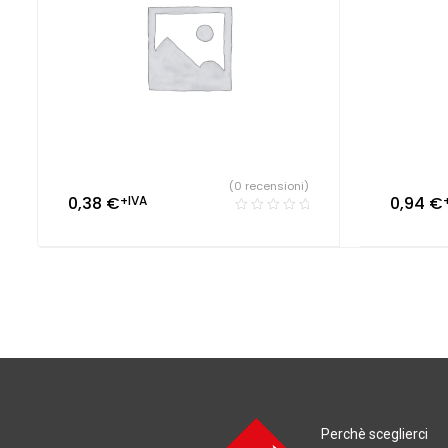
(0 recensioni)
0,38
€
+IVA
0,94
€
Perchè sceglierci