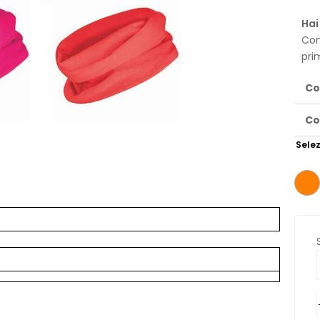
Hai
Con
pri
Co
Co
Selez