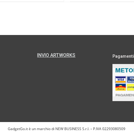
INVIO ARTWORKS
Pagamenti s
GadgetGo.it è un marchio di NEW BUSINESS S.r.l. – P.IVA 02293080509