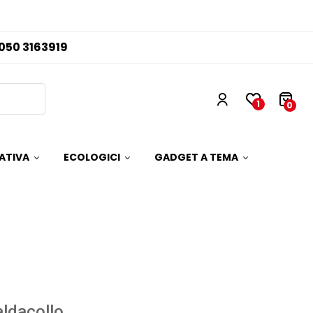
050 3163919
1
0
ATIVA
ECOLOGICI
GADGET A TEMA
ldacollo