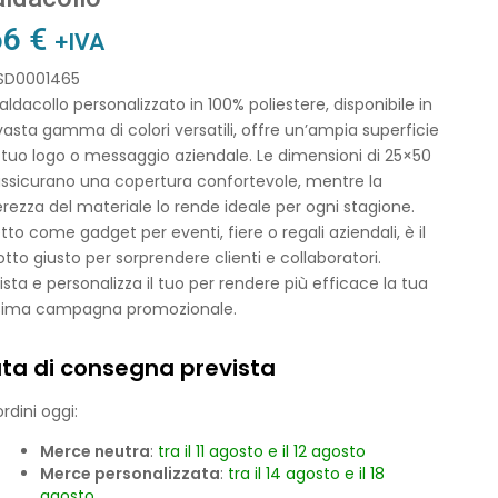
66
€
+IVA
 SD0001465
aldacollo personalizzato in 100% poliestere, disponibile in
asta gamma di colori versatili, offre un’ampia superficie
l tuo logo o messaggio aziendale. Le dimensioni di 25×50
ssicurano una copertura confortevole, mentre la
rezza del materiale lo rende ideale per ogni stagione.
tto come gadget per eventi, fiere o regali aziendali, è il
tto giusto per sorprendere clienti e collaboratori.
sta e personalizza il tuo per rendere più efficace la tua
sima campagna promozionale.
ta di consegna prevista
rdini oggi:
Merce neutra
:
tra il 11 agosto e il 12 agosto
Merce personalizzata
:
tra il 14 agosto e il 18
agosto