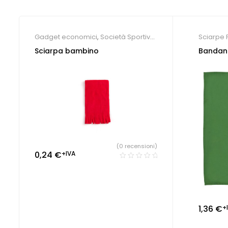
Gadget economici
,
Società Sportive
,
Sciarpe 
Sciarpe Foulard Guanti e Bandane
Sciarpa bambino
Bandan
(0 recensioni)
0,24
€
+IVA
1,36
€
+