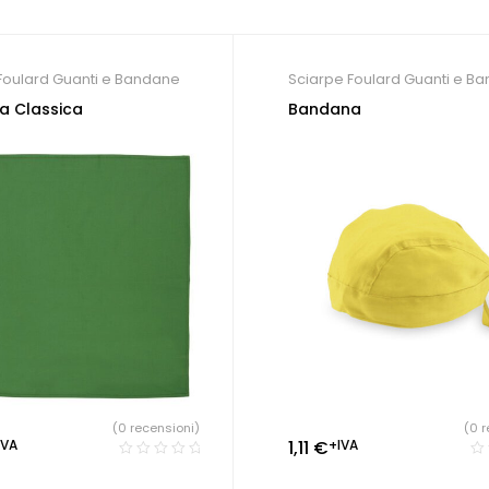
Foulard Guanti e Bandane
Sciarpe Foulard Guanti e B
a Classica
Bandana
(0 recensioni)
(0 r
IVA
1,11
€
+IVA