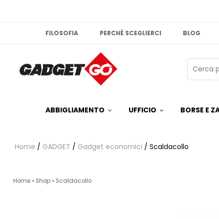
FILOSOFIA
PERCHÈ SCEGLIERCI
BLOG
ABBIGLIAMENTO
UFFICIO
BORSE E ZA
Home
/
GADGET
/
Gadget economici
/ Scaldacollo
Home
»
Shop
»
Scaldacollo