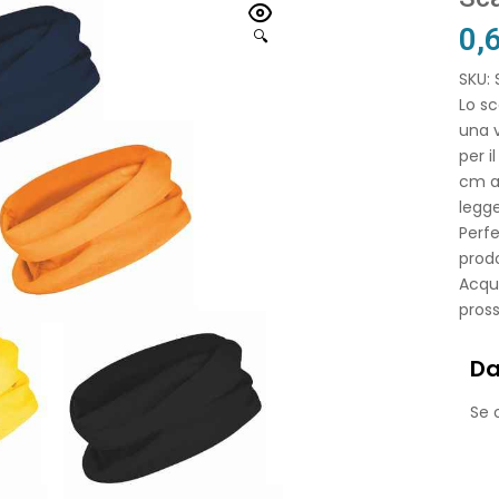
0,
🔍
SKU:
Lo sc
una v
per i
cm a
legge
Perfe
prodo
Acqui
pros
Da
Se o