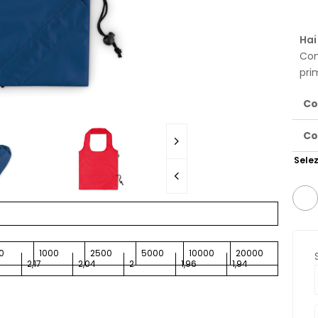
Hai
Con
pri
Co
Co
Selez
0
1000
2500
5000
10000
20000
2,17
2,04
2
1,96
1,94