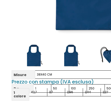
Misure
38X40 CM
Prezzo con stampa (IVA esclusa)
Da
1
50
100
250
50
42,7
3,7
2,96
2,44
2,27
1
colore