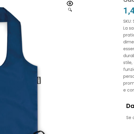
1,
🔍
SKU:
La sa
prati
dimen
essen
durab
stile
funzi
perso
promo
e con
Da
Se o