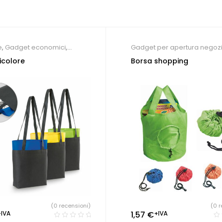
e
,
Gadget economici
,
Gadget per apertura negoz
personalizzate
Gadget per eventi
,
Shopper
icolore
Borsa shopping
personalizzate
(0 recensioni)
(0 r
+IVA
1,57
€
+IVA