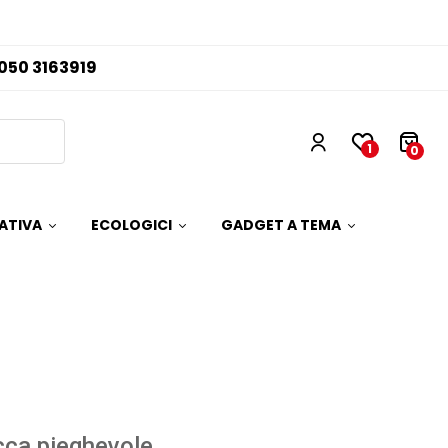
050 3163919
1
0
ATIVA
ECOLOGICI
GADGET A TEMA
ca pieghevole