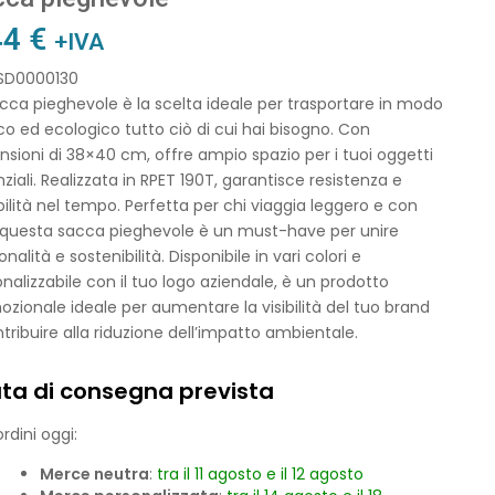
44
€
+IVA
 SD0000130
cca pieghevole è la scelta ideale per trasportare in modo
co ed ecologico tutto ciò di cui hai bisogno. Con
sioni di 38×40 cm, offre ampio spazio per i tuoi oggetti
ziali. Realizzata in RPET 190T, garantisce resistenza e
ilità nel tempo. Perfetta per chi viaggia leggero e con
, questa sacca pieghevole è un must-have per unire
onalità e sostenibilità. Disponibile in vari colori e
nalizzabile con il tuo logo aziendale, è un prodotto
zionale ideale per aumentare la visibilità del tuo brand
tribuire alla riduzione dell’impatto ambientale.
ta di consegna prevista
rdini oggi:
Merce neutra
:
tra il 11 agosto e il 12 agosto