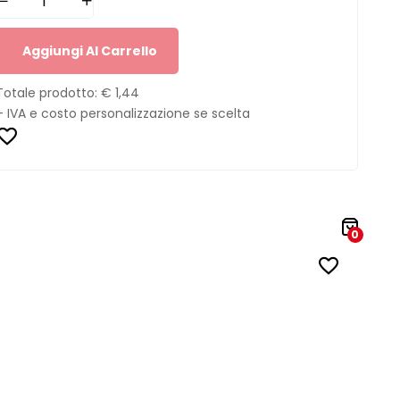
Aggiungi Al Carrello
Totale prodotto:
€ 1,44
+ IVA e costo personalizzazione se scelta
0