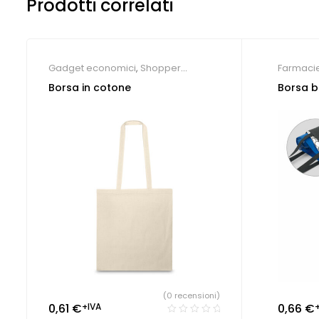
Prodotti correlati
Gadget economici
,
Shopper
Farmaci
personalizzate
Shopper 
Borsa in cotone
Borsa b
(0 recensioni)
0,61
€
+IVA
0,66
€