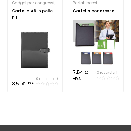
Gadget per congressi
,
Portablocchi
Portablocchi
Cartella A5 in pelle
Cartella congresso
PU
7,54
€
(0 recensioni)
+IVA
(0 recensioni)
8,51
€
+IVA