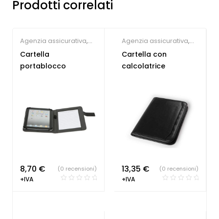
Prodotti correlati
Agenzia assicurativa
,
Agenzia assicurativa
,
Gadget per congressi
,
Gadget per congressi
,
Cartella
Cartella con
Gadget per eventi
,
Sindacati
,
Portablocchi
portablocco
calcolatrice
Portablocchi
8,70
€
13,35
€
(0 recensioni)
(0 recensioni)
+IVA
+IVA