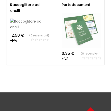
Sindacati
,
Portablocchi
Raccoglitore ad
Portadocumenti
anelli
12,50
€
(0 recensioni)
+IVA
0,35
€
(0 recensioni)
+IVA