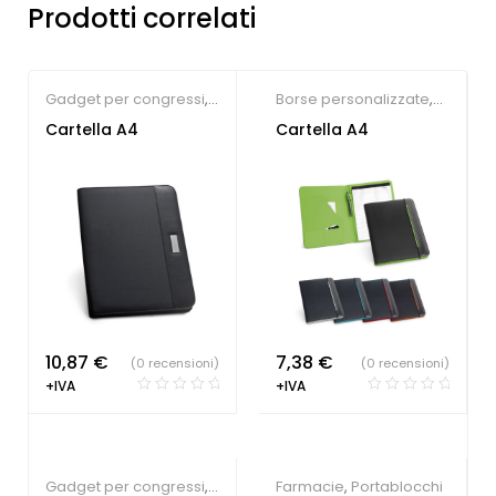
Prodotti correlati
Gadget per congressi
,
Borse personalizzate
,
Portablocchi
Portablocchi
Cartella A4
Cartella A4
10,87
€
7,38
€
(0 recensioni)
(0 recensioni)
+IVA
+IVA
Gadget per congressi
,
Farmacie
,
Portablocchi