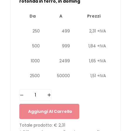
rotonda in ferro, in doming
Da
A
Prezzi
250
499
2,31 +IVA
500
999
1,84 +IVA
1000
2499
1,65 +IVA
2500
50000
1,51 +IVA
Aggiungi Al Carrello
Totale prodotto:
€ 2,31