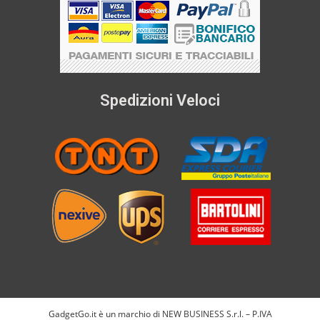
Spedizioni Veloci
GadgetGo.it è un marchio di NEW BUSINESS S.r.l. – P.IVA