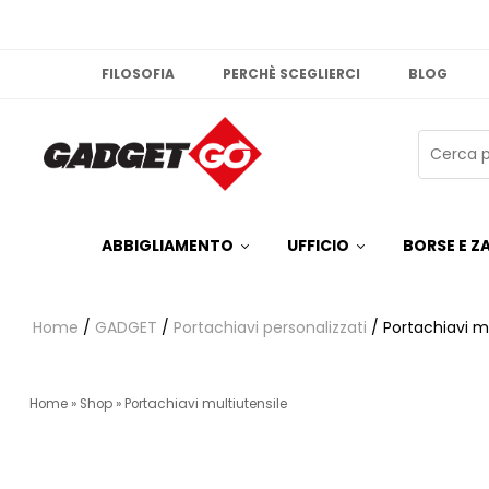
FILOSOFIA
PERCHÈ SCEGLIERCI
BLOG
ABBIGLIAMENTO
UFFICIO
BORSE E ZA
Home
/
GADGET
/
Portachiavi personalizzati
/ Portachiavi mu
Home
»
Shop
»
Portachiavi multiutensile