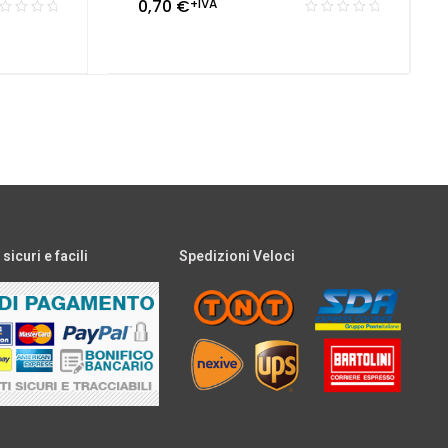
0,70
€
+IVA
icuri e facili
Spedizioni Veloci