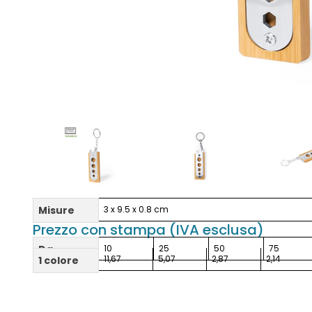
Misure
3 x 9.5 x 0.8 cm
Prezzo con stampa (IVA esclusa)
Da
10
25
50
75
11,67
5,07
2,87
2,14
1 colore