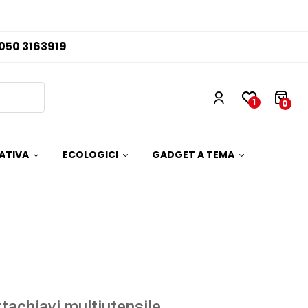
050 3163919
1
0
ATIVA
ECOLOGICI
GADGET A TEMA
tachiavi multiutensile