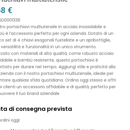
68
€
 SD0001336
stro portachiavi multiutensile in acciaio inossidabile e
 è l’accessorio perfetto per ogni azienda. Dotato di un
co set di 4 chiavi esagonali fustellate e un apribottiglie,
 versatilità e funzionalità in un unico strumento.
zzato con materiali di alta qualità, come robusto acciaio
idabile e bambù resistente, questo portachiavi è
ttato per durare nel tempo. Aggiungi stile e praticità alla
zienda con il nostro portachiavi multiutensile, ideale per
ntare qualsiasi sfida quotidiana. Ordina oggi stesso e offri
oi clienti un accessorio affidabile e di qualità, perfetto per
uovere il tuo brand aziendale
ta di consegna prevista
rdini oggi: