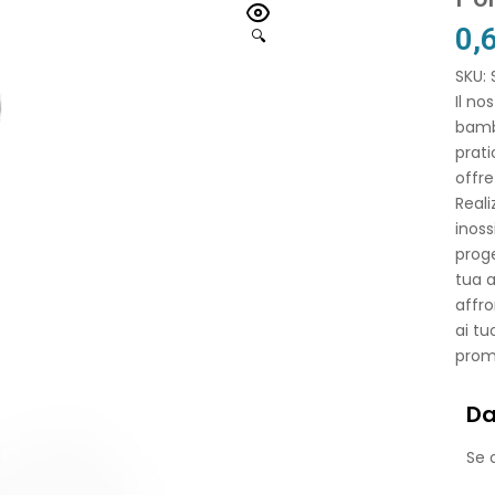
0,
🔍
SKU:
Il no
bambù
prati
offre
Reali
inoss
proge
tua a
affro
ai tu
prom
Da
Se o