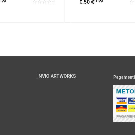
+IVA
0,50
€
+IVA
INVIO ARTWORKS
Pagamenti s