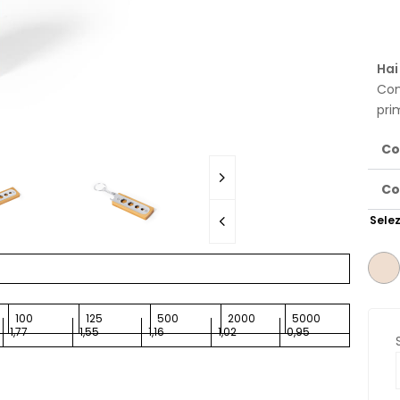
Hai
Con
pri
Co
Co
Selez
100
125
500
2000
5000
1,77
1,55
1,16
1,02
0,95