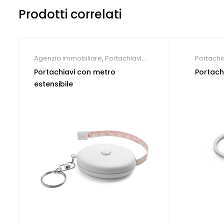
Prodotti correlati
Agenzia immobiliare
,
Portachiavi
Portachi
personalizzati
Portachiavi con metro
Portachi
estensibile