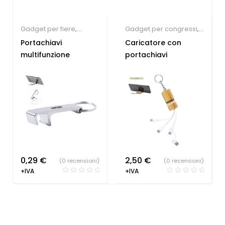
Gadget per fiere
,
Gadget per congressi
,
Portachiavi
Tecnologia ecologica
,
Portachiavi
Caricatore con
personalizzati
Portachiavi
multifunzione
portachiavi
personalizzati
0,29
€
2,50
€
(0 recensioni)
(0 recensioni)
+IVA
+IVA