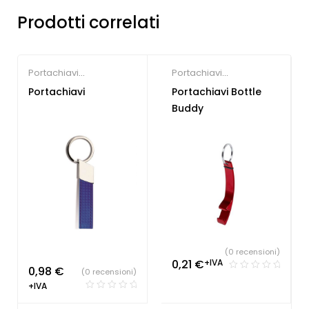
Prodotti correlati
Portachiavi
Portachiavi
personalizzati
personalizzati
Portachiavi
Portachiavi Bottle
Buddy
(0 recensioni)
0,21
€
+IVA
0,98
€
(0 recensioni)
+IVA