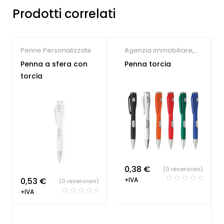
Prodotti correlati
Penne Personalizzate
Agenzia immobiliare
,
Concessionari auto e
Penna a sfera con
Penna torcia
meccanici
,
Farmacie
,
torcia
Hotel
,
Parrucchieri
,
Società Sportive
,
Studio
dentistico
,
Penne
Personalizzate
0,38
€
(0 recensioni)
0,53
€
+IVA
(0 recensioni)
+IVA