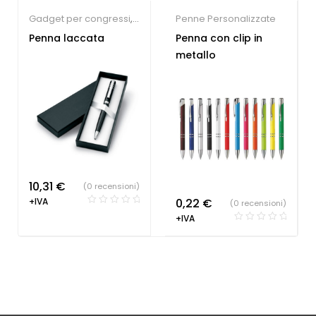
Gadget per congressi
,
Penne Personalizzate
Penne Personalizzate
Penna laccata
Penna con clip in
metallo
10,31
€
(0 recensioni)
+IVA
0,22
€
(0 recensioni)
+IVA