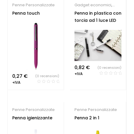
Penne Personalizzate
Gadget economici
,
Penne Personalizzate
Penna touch
Penna in plastica con
torcia ad 1 luce LED
0,82
€
(0 recensioni)
+IVA
0,27
€
(0 recensioni)
+IVA
Penne Personalizzate
Penne Personalizzate
Penna igienizzante
Penna 2 in 1