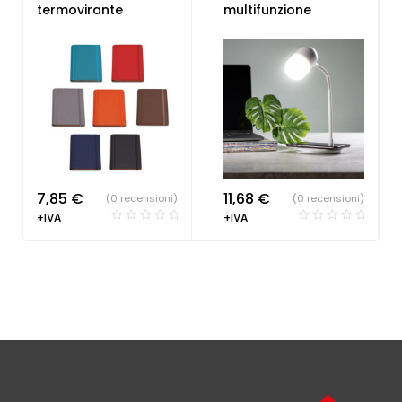
termovirante
multifunzione
7,85
€
11,68
€
(0 recensioni)
(0 recensioni)
+IVA
+IVA