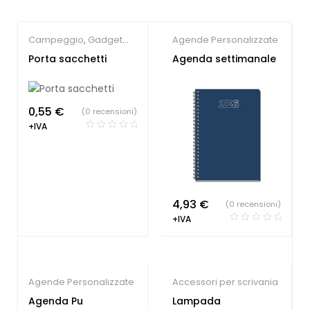
Campeggio
,
Gadget
Agende Personalizzate
per animali
Porta sacchetti
Agenda settimanale
0,55
€
(0 recensioni)
+IVA
4,93
€
(0 recensioni)
+IVA
Agende Personalizzate
Accessori per scrivania
Agenda Pu
Lampada