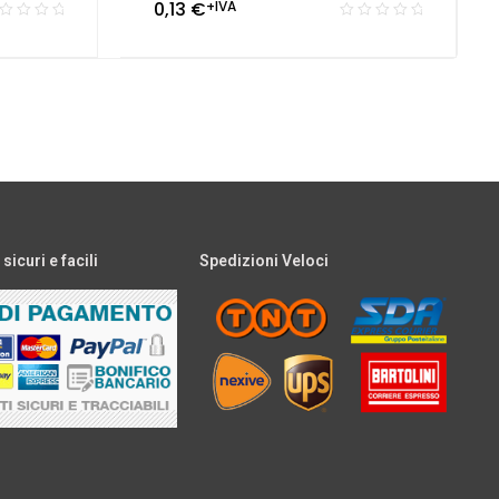
0,13
€
+IVA
icuri e facili
Spedizioni Veloci