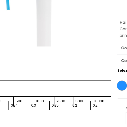
Hai
Con
pri
Co
Co
Selez
0
500
1000
2500
5000
10000
0,34
0,3
0,25
0,2
0,2