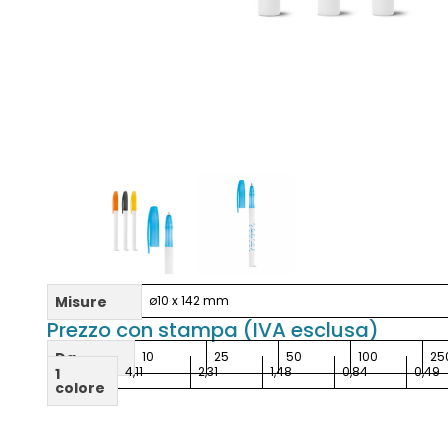
Misure
ø10 x 142 mm
Prezzo con stampa (IVA esclusa)
Da
10
25
50
100
25
4,11
2,31
1,48
0,84
0,49
1
colore