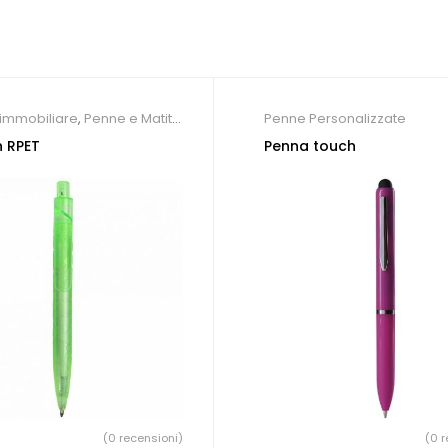
immobiliare
,
Penne e Matite
Penne Personalizzate
che
,
Penne Personalizzate
n RPET
Penna touch
(0 recensioni)
(0 r