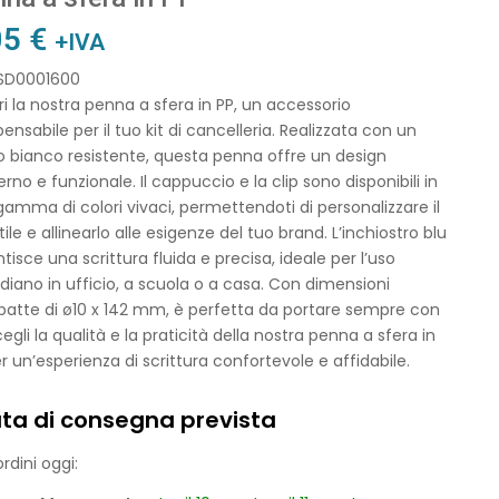
05
€
+IVA
 SD0001600
i la nostra penna a sfera in PP, un accessorio
pensabile per il tuo kit di cancelleria. Realizzata con un
 bianco resistente, questa penna offre un design
no e funzionale. Il cappuccio e la clip sono disponibili in
amma di colori vivaci, permettendoti di personalizzare il
tile e allinearlo alle esigenze del tuo brand. L’inchiostro blu
tisce una scrittura fluida e precisa, ideale per l’uso
diano in ufficio, a scuola o a casa. Con dimensioni
atte di ø10 x 142 mm, è perfetta da portare sempre con
cegli la qualità e la praticità della nostra penna a sfera in
r un’esperienza di scrittura confortevole e affidabile.
ta di consegna prevista
rdini oggi: