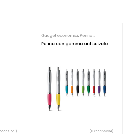
Gadget economici
,
Penne
Personalizzate
Penna con gomma antiscivolo
ecensioni)
(0 recensioni)