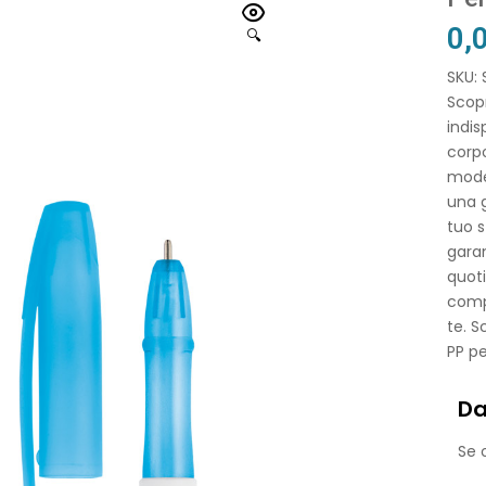
0,
🔍
SKU:
Scopr
indis
corpo
moder
una g
tuo s
garan
quoti
comp
te. S
PP pe
Da
Se o