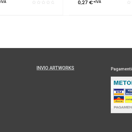
+IVA
0,27
€
+IVA
INVIO ARTWORKS
Pagamenti s