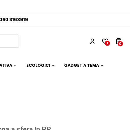
050 3163919
1
0
ATIVA
ECOLOGICI
GADGET A TEMA
na a sfera in PP