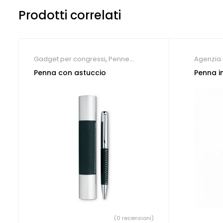
Prodotti correlati
Gadget per congressi
,
Penne
Agenzia 
Personalizzate
ecologi
Penna con astuccio
Penna i
(0 recensioni)