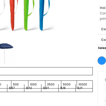
Hai
Con
pri
Co
Co
Selez
0
500
1000
2500
5000
10000
8,57
8,42
8,34
8,18
8,14