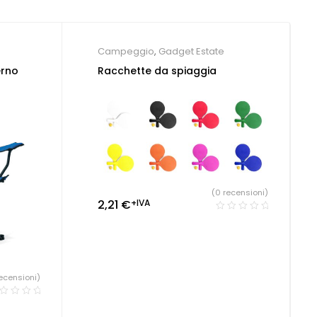
Campeggio
,
Gadget Estate
erno
Racchette da spiaggia
(0 recensioni)
2,21
€
+IVA
ecensioni)