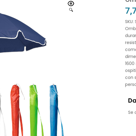
7,
🔍
SKU:
Ombre
duran
resis
comod
dime
1600
ospit
con s
perso
Da
Se o