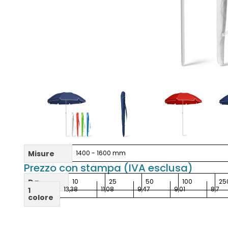
Misure
1400 - 1600 mm
Prezzo con stampa (IVA esclusa)
Da
10
25
50
100
25
13,38
11,08
9,47
9,01
8,7
1
colore