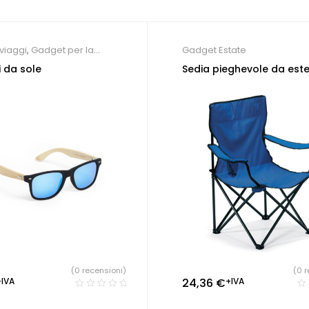
viaggi
,
Gadget per la
Gadget Estate
,
Gadget Estate
i da sole
Sedia pieghevole da est
(0 recensioni)
(0 r
+IVA
24,36
€
+IVA