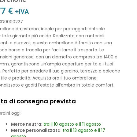
77
€
+IVA
 SD0000227
llone da esterno, ideale per proteggerti dal sole
te le giornate più calde. Realizzato con materiali
tenti e durevoli, questo ombrellone è fornito con una
a borsa a tracolla per facilitarne il trasporto. Le
nsioni generose, con un diametro compreso tra 1400 e
 mm, garantiscono un’ampia copertura per te e i tuoi
i. Perfetto per arredare il tuo giardino, terrazza o balcone
tile e praticità. Acquista ora il tuo ombrellone
nalizzato e goditi l’estate all’ombra in totale comfort.
ta di consegna prevista
rdini oggi:
Merce neutra
:
tra il 10 agosto e il 11 agosto
Merce personalizzata
:
tra il 13 agosto e il 17
agosto