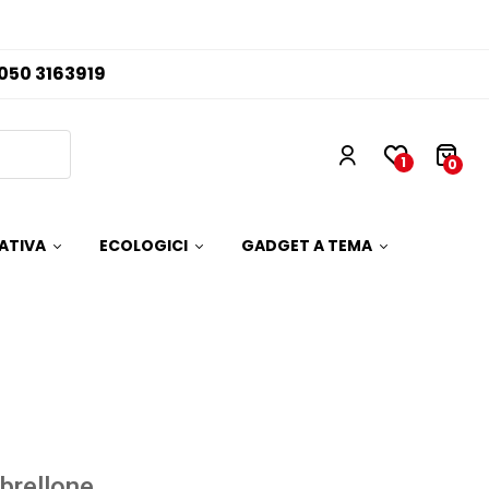
050 3163919
1
0
ATIVA
ECOLOGICI
GADGET A TEMA
brellone