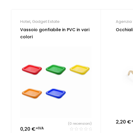
Hotel
,
Gadget Estate
Agenzia 
persona
Vassoio gonfiabile in PVC in vari
Occhial
colori
2,20
€
(0 recensioni)
0,20
€
+IVA