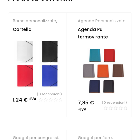
Borse personalizzate
,
Agende Personalizzate
Gadget per congressi
,
Cartella
Agenda Pu
Portablocchi
termovirante
(0 recensioni)
1,24
€
+IVA
7,85
€
(0 recensioni)
+IVA
Gadget per congressi
,
Gadget per fiere
,