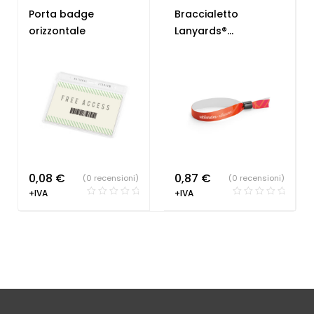
Gadget per fiere
,
Lanyard
Porta badge
Braccialetto
Lanyard
personalizzabili
orizzontale
Lanyards®
personalizzabili
Personalizzato
0,08
€
0,87
€
(0 recensioni)
(0 recensioni)
+IVA
+IVA