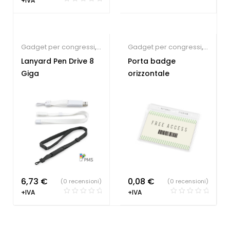
+IVA
Gadget per congressi
,
Gadget per congressi
,
Lanyard
Gadget per fiere
,
Lanyard Pen Drive 8
Porta badge
personalizzabili
,
Lanyard
Giga
orizzontale
Chiavette USB
personalizzabili
economiche
6,73
€
0,08
€
(0 recensioni)
(0 recensioni)
+IVA
+IVA