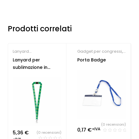
Prodotti correlati
Lanyard
Gadget per congressi
,
personalizzabili
Gadget per fiere
,
Lanyard per
Porta Badge
Lanyard
sublimazione in
personalizzabili
poliestere riciclato
(0 recensioni)
0,17
€
+IVA
5,36
€
(0 recensioni)