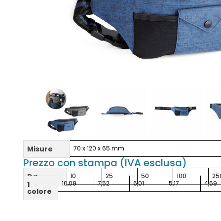
Misure
70 x 120 x 65 mm
Prezzo con stampa (IVA esclusa)
Da
10
25
50
100
25
10,09
7,52
6,01
5,17
4,69
1
colore