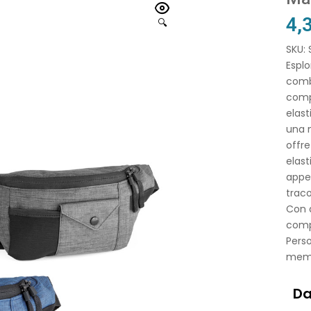
4,
🔍
SKU:
Esplo
combi
compa
elast
una m
offre
elast
appe
traco
Con d
comp
Perso
memo
Da