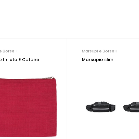
 Borselli
Marsupi e Borselli
o In Iuta E Cotone
Marsupio slim