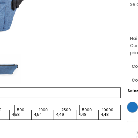
Se o
Hai
Con
pri
Co
Co
Selez
0
500
1000
2500
5000
10000
4,58
4,54
4,49
4,48
4,48