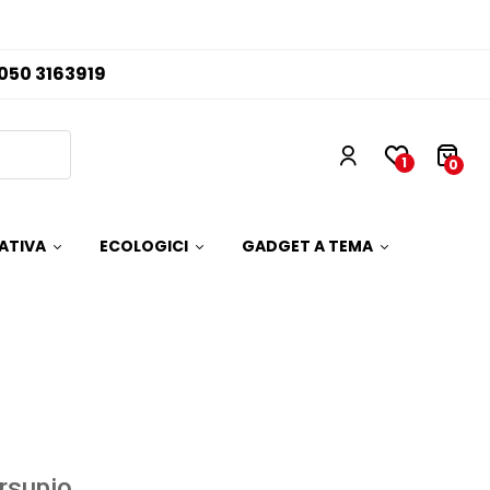
050 3163919
1
0
ATIVA
ECOLOGICI
GADGET A TEMA
rsupio