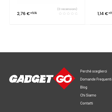
(0 recensioni)
2,76
€
+IVA
1,14
€
+I
Perchè sceglierci
Domande Frequenti
Blog
Chi Siamo
Contatti