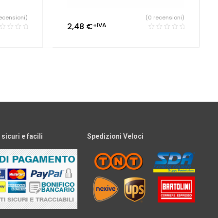
ecensioni)
(0 recensioni)
2,48
€
+IVA
icuri e facili
Spedizioni Veloci