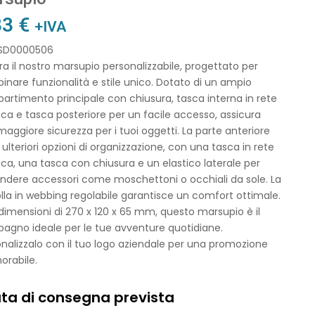
33
€
+IVA
 SD0000506
ra il nostro marsupio personalizzabile, progettato per
nare funzionalità e stile unico. Dotato di un ampio
rtimento principale con chiusura, tasca interna in rete
ica e tasca posteriore per un facile accesso, assicura
aggiore sicurezza per i tuoi oggetti. La parte anteriore
 ulteriori opzioni di organizzazione, con una tasca in rete
ica, una tasca con chiusura e un elastico laterale per
ndere accessori come moschettoni o occhiali da sole. La
lla in webbing regolabile garantisce un comfort ottimale.
imensioni di 270 x 120 x 65 mm, questo marsupio è il
agno ideale per le tue avventure quotidiane.
nalizzalo con il tuo logo aziendale per una promozione
rabile.
ta di consegna prevista