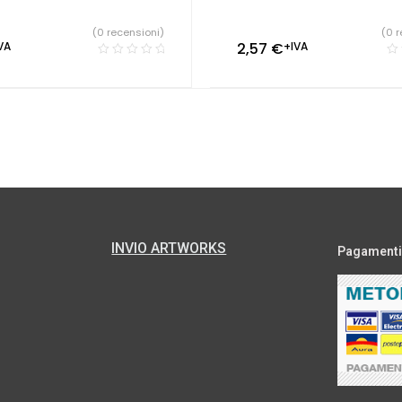
(0 recensioni)
(0 r
VA
2,57
€
+IVA
INVIO ARTWORKS
Pagamenti s