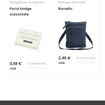
Gadget per congressi
,
Marsupi e Borselli
Gadget per fiere
,
Porta badge
Borsello
Lanyard
orizzontale
personalizzabili
2,46
€
(0 recensioni)
0,08
€
+IVA
(0 recensioni)
+IVA