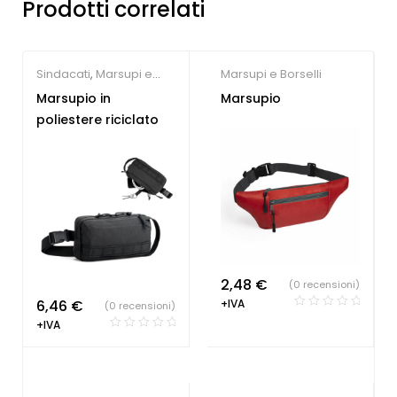
Prodotti correlati
Sindacati
,
Marsupi e
Marsupi e Borselli
Borselli
Marsupio in
Marsupio
poliestere riciclato
2,48
€
(0 recensioni)
6,46
€
+IVA
(0 recensioni)
+IVA