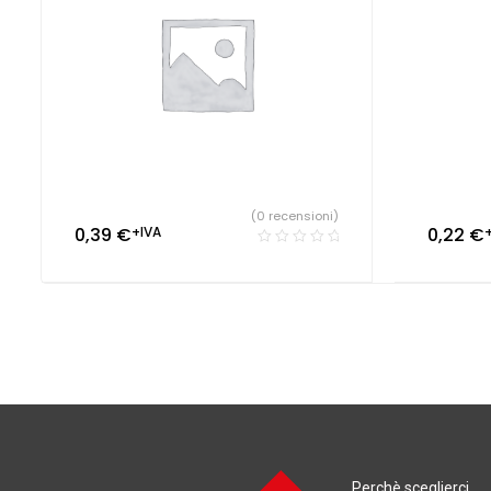
(0 recensioni)
0,39
€
+IVA
0,22
€
Perchè sceglierci