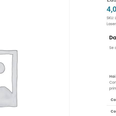
4,
SKU:
Lase
Da
Se o
Hai
Con
pri
Co
Co