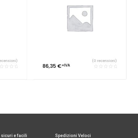
ecensioni)
(0 recensioni)
86,35
€
+IVA
icuri e facili
Spedizioni Veloci