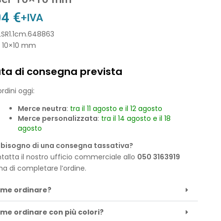
04
€
+IVA
 LSR1.1cm.648863
r 10×10 mm
ta di consegna prevista
rdini oggi:
Merce neutra
:
tra il 11 agosto e il 12 agosto
Merce personalizzata
:
tra il 14 agosto e il 18
agosto
 bisogno di una consegna tassativa?
tatta il nostro ufficio commerciale allo
050 3163919
ma di completare l’ordine.
me ordinare?
me ordinare con più colori?