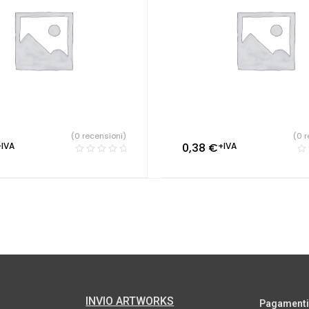
(0 recensioni)
(0 r
+IVA
0,38
€
+IVA
INVIO ARTWORKS
Pagamenti s