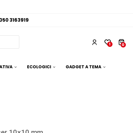
050 3163919
1
0
ATIVA
ECOLOGICI
GADGET A TEMA
ser 10×10 mm