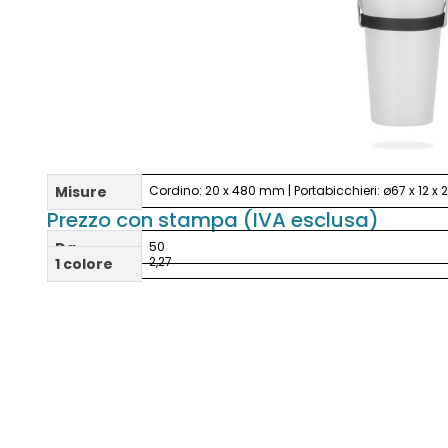
Misure
Cordino: 20 x 480 mm | Portabicchieri: ø67 x 12 
Prezzo con stampa (IVA esclusa)
Da
50
2,27
1 colore