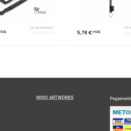
(0 recensioni)
(0 r
+IVA
5,78
€
+IVA
INVIO ARTWORKS
Pagamenti s