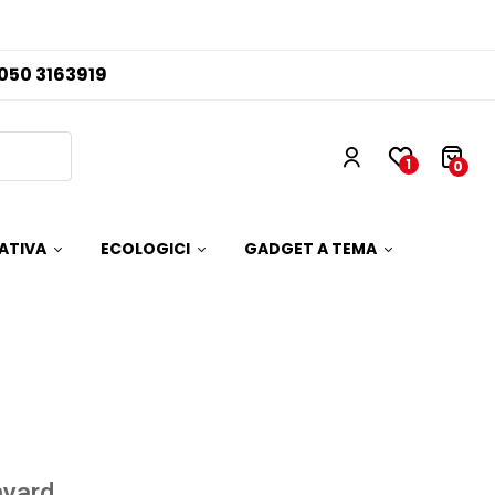
050 3163919
1
0
ATIVA
ECOLOGICI
GADGET A TEMA
nyard