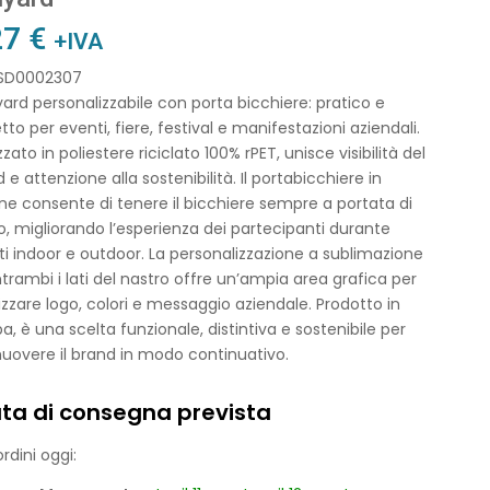
27
€
+IVA
 SD0002307
nyard personalizzabile con porta bicchiere: pratico e
tto per eventi, fiere, festival e manifestazioni aziendali.
zzato in poliestere riciclato 100% rPET, unisce visibilità del
 e attenzione alla sostenibilità. Il portabicchiere in
one consente di tenere il bicchiere sempre a portata di
 migliorando l’esperienza dei partecipanti durante
i indoor e outdoor. La personalizzazione a sublimazione
trambi i lati del nastro offre un’ampia area grafica per
izzare logo, colori e messaggio aziendale. Prodotto in
a, è una scelta funzionale, distintiva e sostenibile per
uovere il brand in modo continuativo.
ta di consegna prevista
rdini oggi: