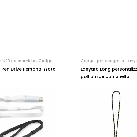
te USB economiche
,
Gadget
Gadget per congressi
,
Lany
ressi
,
Gadget per fiere
,
personalizzabili
 Pen Drive Personalizzato
Lanyard Long personalizz
personalizzabili
polliamide con anello