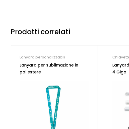
Prodotti correlati
Lanyard personalizzabili
Chiavet
per cong
Lanyard per sublimazione in
Lanyard
Lanyard 
poliestere
4 Giga