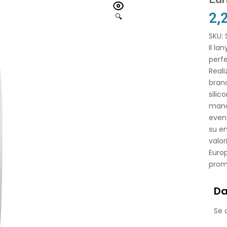
2,
🔍
SKU:
Il la
perfe
Reali
brand
silic
mano,
event
su en
valor
Europ
prom
Da
Se o