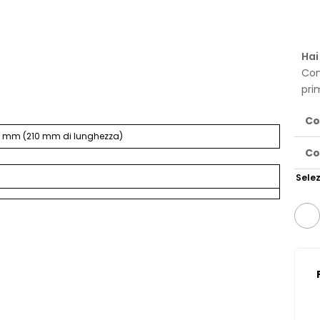
Hai
Con
pri
Co
x 2 mm (210 mm di lunghezza)
Co
Selez