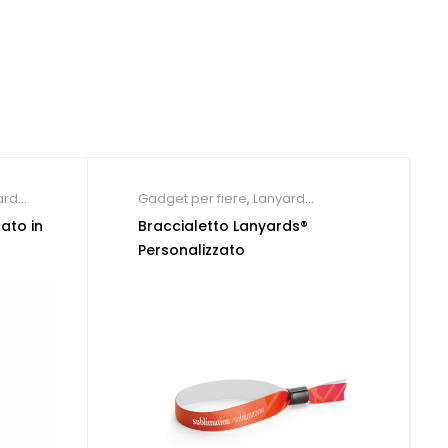
ard
Gadget per fiere
,
Lanyard
personalizzabili
ato in
Braccialetto Lanyards®
Personalizzato