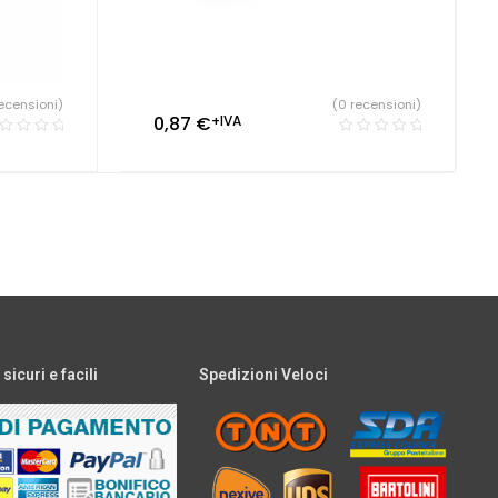
ecensioni)
(0 recensioni)
0,87
€
+IVA
icuri e facili
Spedizioni Veloci