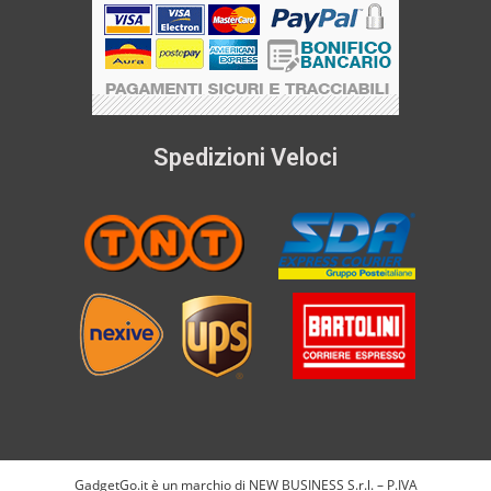
Spedizioni Veloci
GadgetGo.it è un marchio di NEW BUSINESS S.r.l. – P.IVA