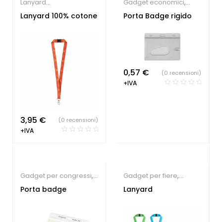
Lanyard
Gadget economici
,
personalizzabili
Gadget per congressi
,
Lanyard 100% cotone
Porta Badge rigido
Gadget per fiere
,
Palestre & Fitness
,
Lanyard
personalizzabili
0,57
€
(0 recensioni)
+IVA
3,95
€
(0 recensioni)
+IVA
Gadget per congressi
,
Gadget per fiere
,
Gadget per fiere
,
Lanyard
Porta badge
Lanyard
Lanyard
personalizzabili
personalizzabili