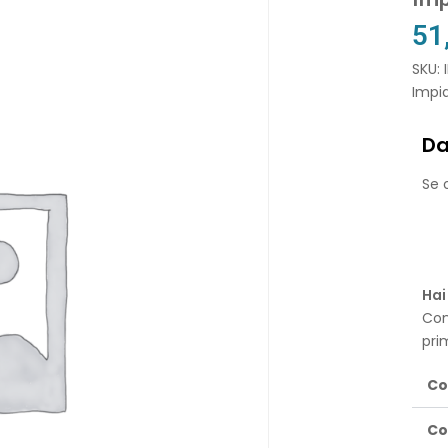
51
SKU:
Impi
Da
Se o
Hai
Con
pri
Co
Co