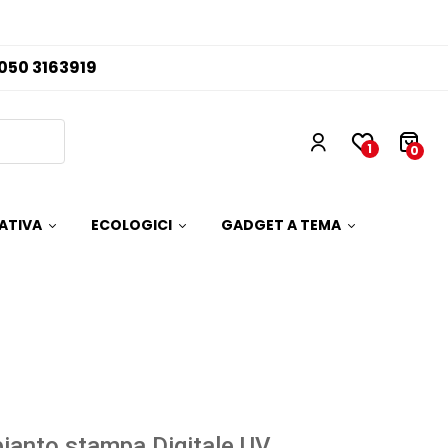
050 3163919
1
0
ATIVA
ECOLOGICI
GADGET A TEMA
ianto stampa Digitale UV