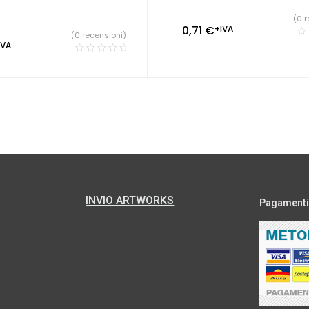
(0 r
0,71
€
+IVA
(0 recensioni)
IVA
INVIO ARTWORKS
Pagamenti s