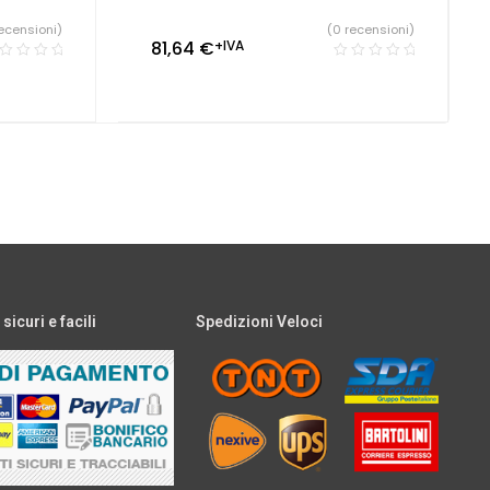
ecensioni)
(0 recensioni)
81,64
€
+IVA
icuri e facili
Spedizioni Veloci