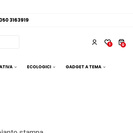
050 3163919
1
0
ATIVA
ECOLOGICI
GADGET A TEMA
pianto stampa