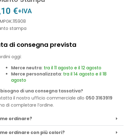
,10
€
+IVA
IMPGK.115908
anto stampa
ta di consegna prevista
rdini oggi:
Merce neutra
:
tra il 11 agosto e il 12 agosto
Merce personalizzata
:
tra il 14 agosto e il 18
agosto
 bisogno di una consegna tassativa?
tatta il nostro ufficio commerciale allo
050 3163919
ma di completare l’ordine.
me ordinare?
me ordinare con più colori?