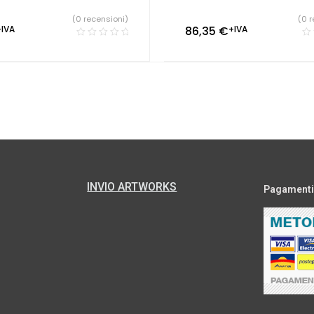
(0 recensioni)
(0 r
+IVA
86,35
€
+IVA
INVIO ARTWORKS
Pagamenti s