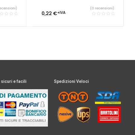
ecensioni)
(0 recensioni)
0,22
€
+IVA
icuri e facili
Spedizioni Veloci