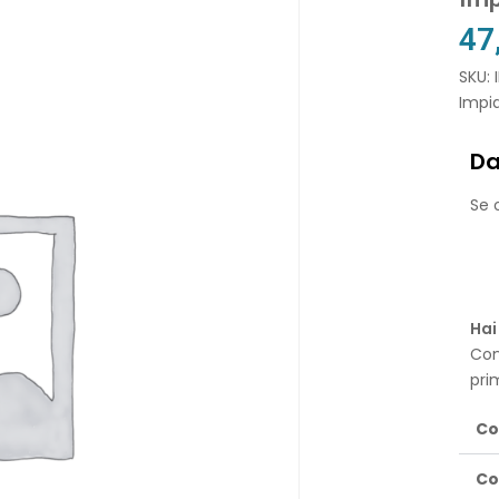
47
SKU: 
Impi
Da
Se o
Hai
Con
pri
Co
Co