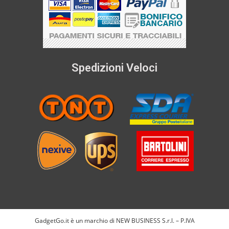
Spedizioni Veloci
GadgetGo.it è un marchio di NEW BUSINESS S.r.l. – P.IVA