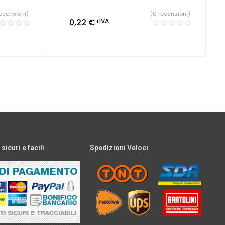
ecensioni)
(0 recensioni)
0,22
€
+IVA
icuri e facili
Spedizioni Veloci