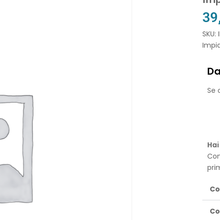
39
SKU: 
Impi
Da
Se o
Hai
Con
pri
Co
Co