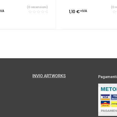
(0 recensioni)
(0 r
IVA
1,10
€
+IVA
INVIO ARTWORKS
Pagamenti s