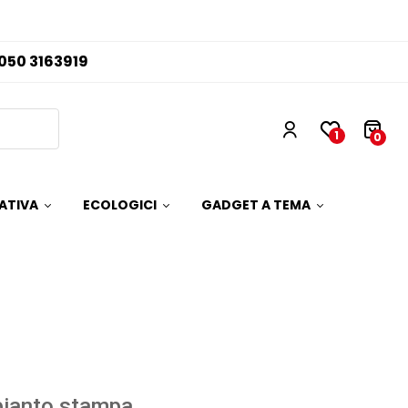
050 3163919
1
0
ATIVA
ECOLOGICI
GADGET A TEMA
pianto stampa