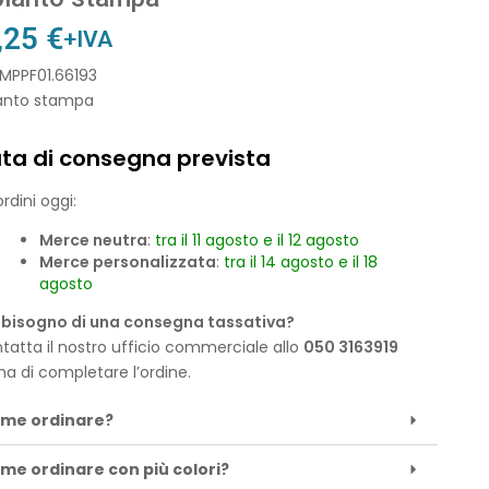
,25
€
+IVA
IMPPF01.66193
anto stampa
ta di consegna prevista
rdini oggi:
Merce neutra
:
tra il 11 agosto e il 12 agosto
Merce personalizzata
:
tra il 14 agosto e il 18
agosto
 bisogno di una consegna tassativa?
tatta il nostro ufficio commerciale allo
050 3163919
ma di completare l’ordine.
me ordinare?
me ordinare con più colori?