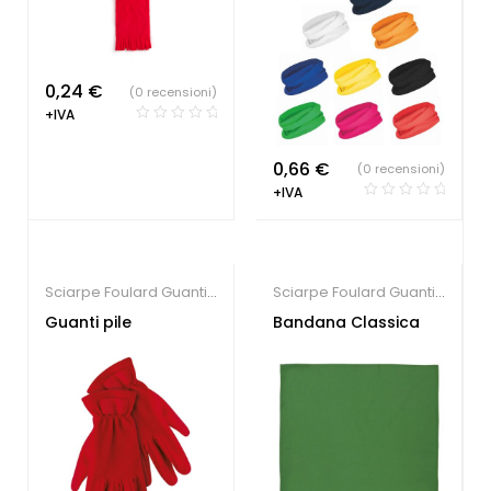
0,24
€
(0 recensioni)
+IVA
0,66
€
(0 recensioni)
+IVA
Sciarpe Foulard Guanti
Sciarpe Foulard Guanti
e Bandane
e Bandane
Guanti pile
Bandana Classica