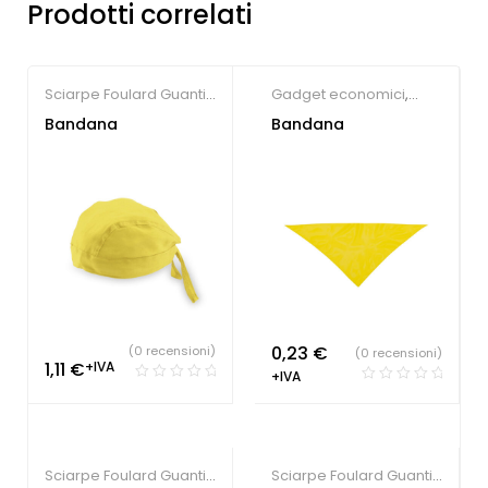
Prodotti correlati
Sciarpe Foulard Guanti
Gadget economici
,
e Bandane
Sciarpe Foulard Guanti
Bandana
Bandana
e Bandane
0,23
€
(0 recensioni)
(0 recensioni)
1,11
€
+IVA
+IVA
Sciarpe Foulard Guanti
Sciarpe Foulard Guanti