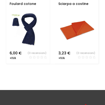
e Bandane
e Bandane
Foulard cotone
Sciarpa a costine
6,00
€
3,23
€
(0 recensioni)
(0 recensioni)
+IVA
+IVA