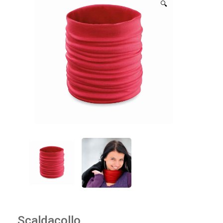
🔍
Scaldacollo